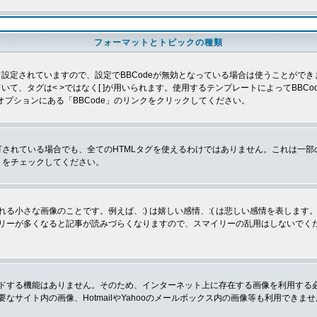
フォーマットとトピックの種類
よって設定されていますので、設定でBBCodeが無効となっている場合は使うことがで
していて、タグは< >ではなく[ ]が用いられます。使用するテンプレートによってBB
オプションにある「BBCode」のリンクをクリックしてください。
許可されている場合でも、全てのHTMLタグを使えるわけではありません。これは一
」をチェックしてください。
る小さな画像のことです。例えば、:) は嬉しい感情、:( は悲しい感情を表しま
リーが多くなると記事が読みづらくなりますので、スマイリーの乱用はしないでくだ
ドする機能はありません。そのため、インターネット上に存在する画像を利用する
サイト内の画像、HotmailやYahooのメールボックス内の画像等も利用できま