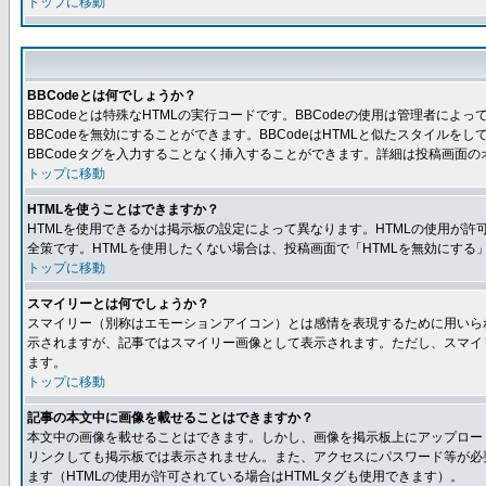
トップに移動
BBCodeとは何でしょうか？
BBCodeとは特殊なHTMLの実行コードです。BBCodeの使用は管理者に
BBCodeを無効にすることができます。BBCodeはHTMLと似たスタイルを
BBCodeタグを入力することなく挿入することができます。詳細は投稿画面の
トップに移動
HTMLを使うことはできますか？
HTMLを使用できるかは掲示板の設定によって異なります。HTMLの使用が
全策です。HTMLを使用したくない場合は、投稿画面で「HTMLを無効にする
トップに移動
スマイリーとは何でしょうか？
スマイリー（別称はエモーションアイコン）とは感情を表現するために用いられ
示されますが、記事ではスマイリー画像として表示されます。ただし、スマイ
ます。
トップに移動
記事の本文中に画像を載せることはできますか？
本文中の画像を載せることはできます。しかし、画像を掲示板上にアップロー
リンクしても掲示板では表示されません。また、アクセスにパスワード等が必要な
ます（HTMLの使用が許可されている場合はHTMLタグも使用できます）。