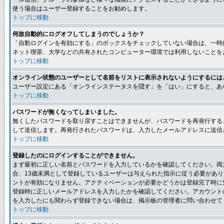
使う場合はユーザー登録することをお勧めします。
トップに移動
何故自動的にログオフしてしまうのでしょうか？
「自動ログインを有効にする」のボックスをチェックしていない場合は、一時
ネット喫茶、大学などの共有されたコンピューター環境では利用しないことを
トップに移動
オンライン状態のユーザーとして名前をリストに表示されないようにするには
ユーザー設定にある「オンラインステータスを隠す」を「はい」にすると、あ
トップに移動
パスワードが無くなってしまいました。
無くしたパスワードを取り戻すことはできませんが、パスワードを再発行する
して送信します。再発行されたパスワードは、入力したメールアドレスに送信
トップに移動
登録したのにログインすることができません。
まず最初に正しい名前とパスワードを入力しているかを確認してください。両方
合、13歳未満として登録しているユーザーは与えられた指示に従う必要があ
ントが有効になりません。アクティベーションが必要かどうかは登録完了時に
登録時に正しいメールアドレスを入力したかを確認してください。アカウント
を入力したにも関わらず登録できない場合は、掲示板の管理者に問い合わせて
トップに移動