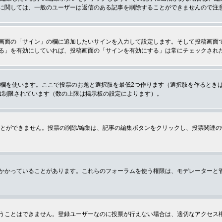
に関しては、一般のユーザーは返信のある記事を削除することができませんので注
画面の「サイン」の欄に追加したいサインを入力して設定します。そして投稿画面
る」を有効にしていれば、投稿画面の「サインを有効にする」は常にチェックされ
の欄を使います。ここで投票のお題と選択肢を最低2つ作ります（選択肢を作るとき
は制限されています（数の上限は掲示板の設定によります）。
とができません。投票の削除/編集は、記事の編集ボタンをクリックし、投票関連の
かかっていることがあります。これらのフォーラムを使う権限は、モデレーターと
うことはできません。登録ユーザーなのに投票が行えない場合は、適切なアクセス