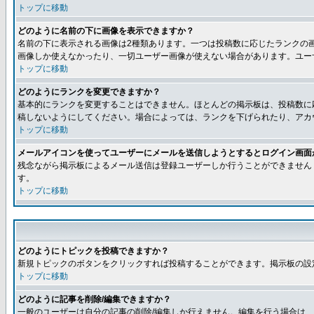
トップに移動
どのように名前の下に画像を表示できますか？
名前の下に表示される画像は2種類あります。一つは投稿数に応じたランクの
画像しか使えなかったり、一切ユーザー画像が使えない場合があります。ユー
トップに移動
どのようにランクを変更できますか？
基本的にランクを変更することはできません。ほとんどの掲示板は、投稿数に
稿しないようにしてください。場合によっては、ランクを下げられたり、アカ
トップに移動
メールアイコンを使ってユーザーにメールを送信しようとするとログイン画面
残念ながら掲示板によるメール送信は登録ユーザーしか行うことができません
す。
トップに移動
どのようにトピックを投稿できますか？
新規トピックのボタンをクリックすれば投稿することができます。掲示板の設
トップに移動
どのように記事を削除/編集できますか？
一般のユーザーは自分の記事の削除/編集しか行えません。編集を行う場合は