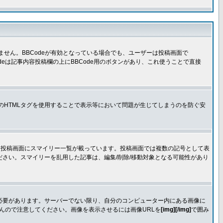
きません。BBCodeが有効となっている場合でも、ユーザーは投稿画面で
Codeは記事内容投稿欄の上にBBCode用のボタンがあり、これ使うことで直接
部のHTMLタグを使用することで表示等において問題が生じてしまうのを防ぐ安
す。投稿画面にスマイリー一覧が載っています。投稿画面では複数の記号として表
さい。スマイリーを乱用した記事は、編集/削除/移動対象となる可能性があり
必要があります。サーバーでない限り、自分のコンピューター内にある画像に
せんので注意してください。画像を表示させるには画像URLを
[img][/img]
で囲み