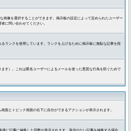
きな画像を選択することができます。掲示板の設定によって定められたユーザー
理者に問い合わせてください。
れるランクを使用しています。ランクを上げるために掲示板に無駄な記事を投
ります）。これは匿名ユーザーによるメールを使った悪質な行為を防ぐためで
ム画面とトピック画面の右下に自分ができるアクションが表示されます。
集後に記事に編集した回数が表示されます。返信のない記事を編集する場合