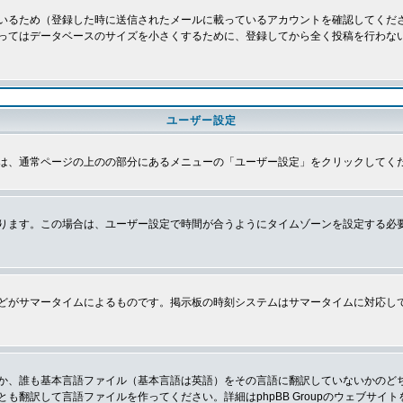
いるため（登録した時に送信されたメールに載っているアカウントを確認してくだ
ってはデータベースのサイズを小さくするために、登録してから全く投稿を行わな
ユーザー設定
は、通常ページの上のの部分にあるメニューの「ユーザー設定」をクリックしてく
ります。この場合は、ユーザー設定で時間が合うようにタイムゾーンを設定する必
どがサマータイムによるものです。掲示板の時刻システムはサマータイムに対応し
か、誰も基本言語ファイル（基本言語は英語）をその言語に翻訳していないかのど
翻訳して言語ファイルを作ってください。詳細はphpBB Groupのウェブサイ