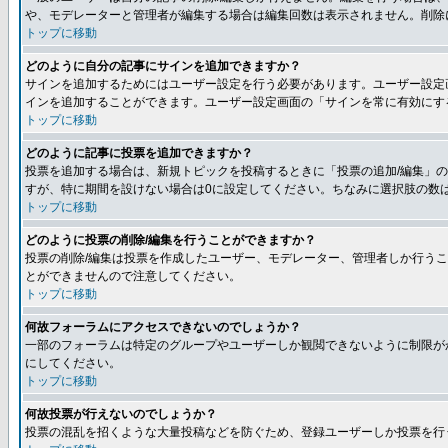
や、モデレーターと管理者が編集する場合は編集回数は表示されません。削除
トップに移動
どのように自分の記事にサインを追加できますか？
サインを追加するためにはユーザー設定を行う必要があります。ユーザー設定
インを追加することができます。ユーザー設定画面の「サインを常に有効にす
トップに移動
どのように記事に投票を追加できますか？
投票を追加する場合は、新規トピックを投稿するときに「投票の追加/編集」
すが、特に期間を設けない場合は0に設定してください。ちなみに選択肢の数
トップに移動
どのように投票の削除/編集を行うことができますか？
投票の削除/編集は投票を作成したユーザー、モデレーター、管理者しか行うこ
とができませんので注意してください。
トップに移動
何故フォーラムにアクセスできないのでしょうか？
一部のフォーラムは特定のグループやユーザーしか観閲できないように制限が
にしてください。
トップに移動
何故投票が行えないのでしょうか？
投票の混乱を招くような大量投稿などを防ぐため、登録ユーザーしか投票を行