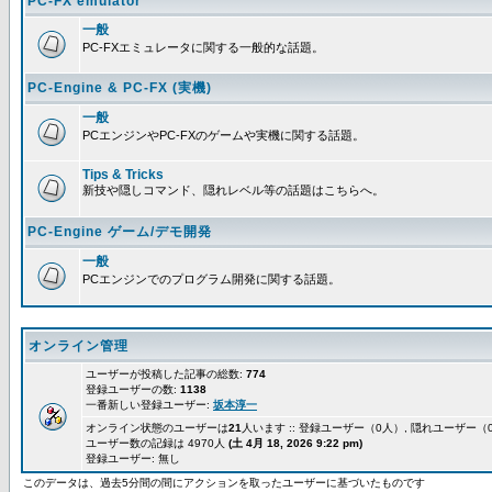
PC-FX emulator
一般
PC-FXエミュレータに関する一般的な話題。
PC-Engine & PC-FX (実機)
一般
PCエンジンやPC-FXのゲームや実機に関する話題。
Tips & Tricks
新技や隠しコマンド、隠れレベル等の話題はこちらへ。
PC-Engine ゲーム/デモ開発
一般
PCエンジンでのプログラム開発に関する話題。
オンライン管理
ユーザーが投稿した記事の総数:
774
登録ユーザーの数:
1138
一番新しい登録ユーザー:
坂本淳一
オンライン状態のユーザーは
21
人います :: 登録ユーザー（0人）, 隠れユーザー（
ユーザー数の記録は 4970人
(土 4月 18, 2026 9:22 pm)
登録ユーザー: 無し
このデータは、過去5分間の間にアクションを取ったユーザーに基づいたものです