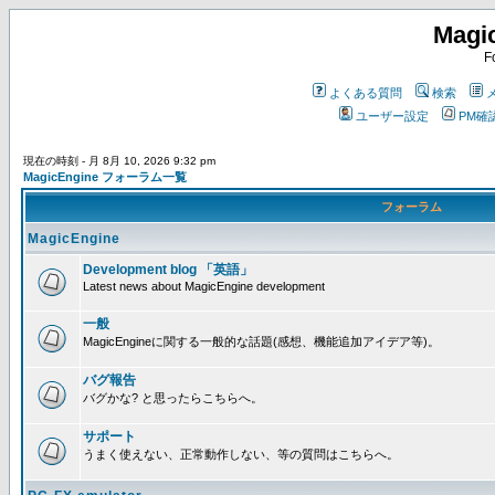
Magi
F
よくある質問
検索
ユーザー設定
PM確
現在の時刻 - 月 8月 10, 2026 9:32 pm
MagicEngine フォーラム一覧
フォーラム
MagicEngine
Development blog 「英語」
Latest news about MagicEngine development
一般
MagicEngineに関する一般的な話題(感想、機能追加アイデア等)。
バグ報告
バグかな? と思ったらこちらへ。
サポート
うまく使えない、正常動作しない、等の質問はこちらへ。