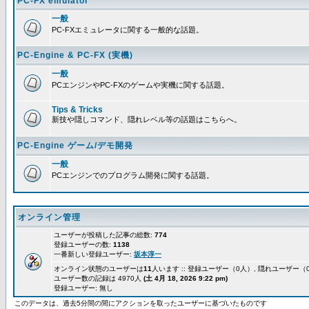
PC-FX emulator
一般
PC-FXエミュレータに関する一般的な話題。
PC-Engine & PC-FX (実機)
一般
PCエンジンやPC-FXのゲームや実機に関する話題。
Tips & Tricks
新技や隠しコマンド、隠れレベル等の話題はこちらへ。
PC-Engine ゲーム/デモ開発
一般
PCエンジンでのプログラム開発に関する話題。
オンライン管理
ユーザーが投稿した記事の総数:
774
登録ユーザーの数:
1138
一番新しい登録ユーザー:
坂本淳一
オンライン状態のユーザーは
11
人います :: 登録ユーザー（0人）, 隠れユーザー（
ユーザー数の記録は 4970人
(土 4月 18, 2026 9:22 pm)
登録ユーザー: 無し
このデータは、過去5分間の間にアクションを取ったユーザーに基づいたものです