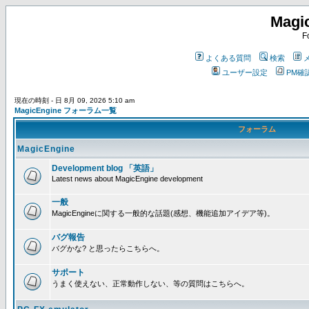
Magi
F
よくある質問
検索
ユーザー設定
PM確
現在の時刻 - 日 8月 09, 2026 5:10 am
MagicEngine フォーラム一覧
フォーラム
MagicEngine
Development blog 「英語」
Latest news about MagicEngine development
一般
MagicEngineに関する一般的な話題(感想、機能追加アイデア等)。
バグ報告
バグかな? と思ったらこちらへ。
サポート
うまく使えない、正常動作しない、等の質問はこちらへ。