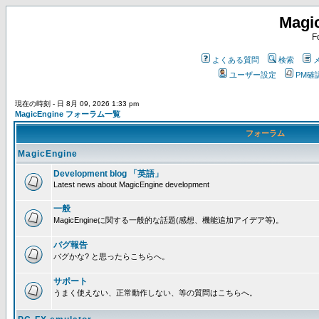
Magi
F
よくある質問
検索
ユーザー設定
PM確
現在の時刻 - 日 8月 09, 2026 1:33 pm
MagicEngine フォーラム一覧
フォーラム
MagicEngine
Development blog 「英語」
Latest news about MagicEngine development
一般
MagicEngineに関する一般的な話題(感想、機能追加アイデア等)。
バグ報告
バグかな? と思ったらこちらへ。
サポート
うまく使えない、正常動作しない、等の質問はこちらへ。