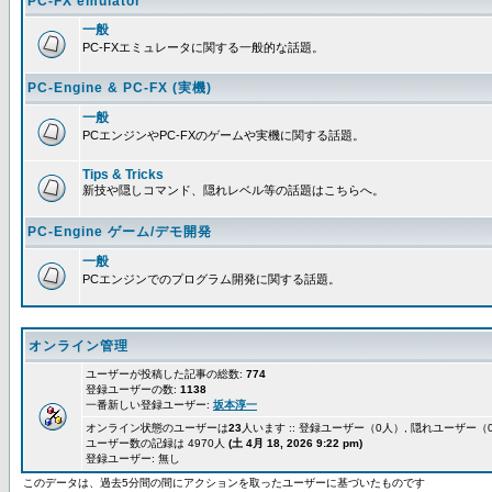
PC-FX emulator
一般
PC-FXエミュレータに関する一般的な話題。
PC-Engine & PC-FX (実機)
一般
PCエンジンやPC-FXのゲームや実機に関する話題。
Tips & Tricks
新技や隠しコマンド、隠れレベル等の話題はこちらへ。
PC-Engine ゲーム/デモ開発
一般
PCエンジンでのプログラム開発に関する話題。
オンライン管理
ユーザーが投稿した記事の総数:
774
登録ユーザーの数:
1138
一番新しい登録ユーザー:
坂本淳一
オンライン状態のユーザーは
23
人います :: 登録ユーザー（0人）, 隠れユーザー（
ユーザー数の記録は 4970人
(土 4月 18, 2026 9:22 pm)
登録ユーザー: 無し
このデータは、過去5分間の間にアクションを取ったユーザーに基づいたものです