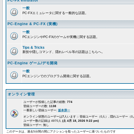
PC-FX emulator
一般
PC-FXエミュレータに関する一般的な話題。
PC-Engine & PC-FX (実機)
一般
PCエンジンやPC-FXのゲームや実機に関する話題。
Tips & Tricks
新技や隠しコマンド、隠れレベル等の話題はこちらへ。
PC-Engine ゲーム/デモ開発
一般
PCエンジンでのプログラム開発に関する話題。
オンライン管理
ユーザーが投稿した記事の総数:
774
登録ユーザーの数:
1138
一番新しい登録ユーザー:
坂本淳一
オンライン状態のユーザーは
7
人います :: 登録ユーザー（0人）, 隠れユーザー（
ユーザー数の記録は 4970人
(土 4月 18, 2026 9:22 pm)
登録ユーザー: 無し
このデータは、過去5分間の間にアクションを取ったユーザーに基づいたものです