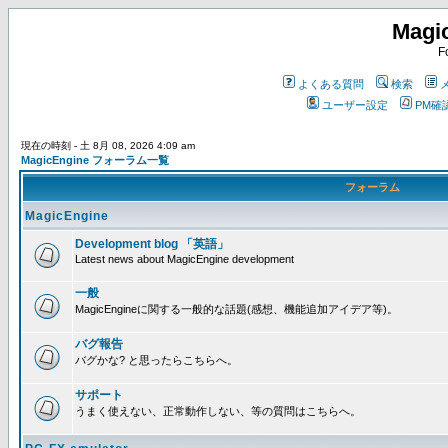
Magi
F
よくある質問
検索
ユーザー設定
PM確
現在の時刻 - 土 8月 08, 2026 4:09 am
MagicEngine フォーラム一覧
フォーラム
MagicEngine
Development blog 「英語」
Latest news about MagicEngine development
一般
MagicEngineに関する一般的な話題(感想、機能追加アイデア等)。
バグ報告
バグかな? と思ったらこちらへ。
サポート
うまく使えない、正常動作しない、等の質問はこちらへ。