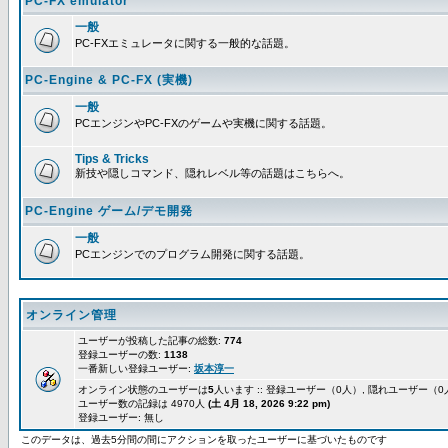
PC-FX emulator
一般
PC-FXエミュレータに関する一般的な話題。
PC-Engine & PC-FX (実機)
一般
PCエンジンやPC-FXのゲームや実機に関する話題。
Tips & Tricks
新技や隠しコマンド、隠れレベル等の話題はこちらへ。
PC-Engine ゲーム/デモ開発
一般
PCエンジンでのプログラム開発に関する話題。
オンライン管理
ユーザーが投稿した記事の総数:
774
登録ユーザーの数:
1138
一番新しい登録ユーザー:
坂本淳一
オンライン状態のユーザーは
5
人います :: 登録ユーザー（0人）, 隠れユーザー（
ユーザー数の記録は 4970人
(土 4月 18, 2026 9:22 pm)
登録ユーザー: 無し
このデータは、過去5分間の間にアクションを取ったユーザーに基づいたものです