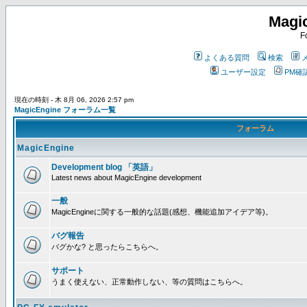
Magi
F
よくある質問
検索
ユーザー設定
PM確
現在の時刻 - 木 8月 06, 2026 2:57 pm
MagicEngine フォーラム一覧
フォーラム
MagicEngine
Development blog 「英語」
Latest news about MagicEngine development
一般
MagicEngineに関する一般的な話題(感想、機能追加アイデア等)。
バグ報告
バグかな? と思ったらこちらへ。
サポート
うまく使えない、正常動作しない、等の質問はこちらへ。