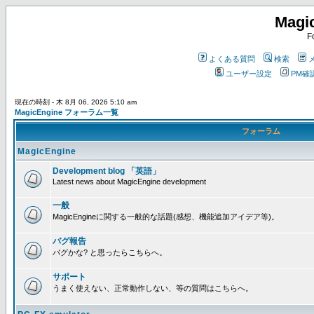
Magi
F
よくある質問
検索
ユーザー設定
PM確
現在の時刻 - 木 8月 06, 2026 5:10 am
MagicEngine フォーラム一覧
フォーラム
MagicEngine
Development blog 「英語」
Latest news about MagicEngine development
一般
MagicEngineに関する一般的な話題(感想、機能追加アイデア等)。
バグ報告
バグかな? と思ったらこちらへ。
サポート
うまく使えない、正常動作しない、等の質問はこちらへ。