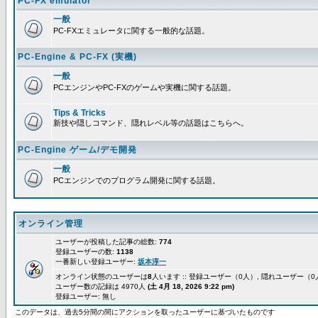
PC-FX emulator
一般
PC-FXエミュレータに関する一般的な話題。
PC-Engine & PC-FX (実機)
一般
PCエンジンやPC-FXのゲームや実機に関する話題。
Tips & Tricks
新技や隠しコマンド、隠れレベル等の話題はこちらへ。
PC-Engine ゲーム/デモ開発
一般
PCエンジンでのプログラム開発に関する話題。
オンライン管理
ユーザーが投稿した記事の総数:
774
登録ユーザーの数:
1138
一番新しい登録ユーザー:
坂本淳一
オンライン状態のユーザーは
8
人います :: 登録ユーザー（0人）, 隠れユーザー（
ユーザー数の記録は 4970人
(土 4月 18, 2026 9:22 pm)
登録ユーザー: 無し
このデータは、過去5分間の間にアクションを取ったユーザーに基づいたものです