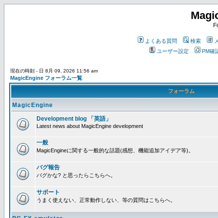
Magi
F
よくある質問
検索
ユーザー設定
PM確
現在の時刻 - 日 8月 09, 2026 11:56 am
MagicEngine フォーラム一覧
フォーラム
MagicEngine
Development blog 「英語」
Latest news about MagicEngine development
一般
MagicEngineに関する一般的な話題(感想、機能追加アイデア等)。
バグ報告
バグかな? と思ったらこちらへ。
サポート
うまく使えない、正常動作しない、等の質問はこちらへ。