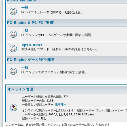
PC-FX emulator
一般
PC-FXエミュレータに関する一般的な話題。
PC-Engine & PC-FX (実機)
一般
PCエンジンやPC-FXのゲームや実機に関する話題。
Tips & Tricks
新技や隠しコマンド、隠れレベル等の話題はこちらへ。
PC-Engine ゲーム/デモ開発
一般
PCエンジンでのプログラム開発に関する話題。
オンライン管理
ユーザーが投稿した記事の総数:
774
登録ユーザーの数:
1138
一番新しい登録ユーザー:
坂本淳一
オンライン状態のユーザーは
14
人います :: 登録ユーザー（0人）, 隠れユーザー（
ユーザー数の記録は 4970人
(土 4月 18, 2026 9:22 pm)
登録ユーザー: 無し
このデータは、過去5分間の間にアクションを取ったユーザーに基づいたものです