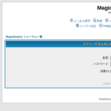
Magi
F
よくある質問
検索
ユーザー設定
PM確
MagicEngine フォーラム一覧
ログインするために
名前:
パスワード:
自動ロ
パスワ
Powered by