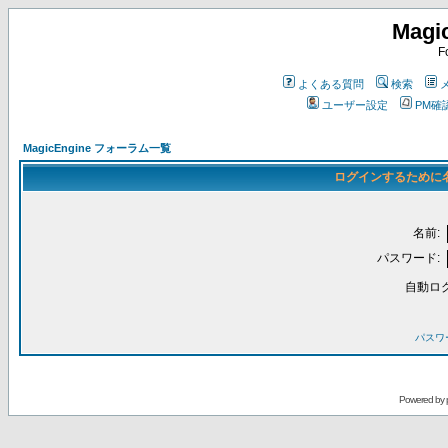
Magi
F
よくある質問
検索
ユーザー設定
PM確
MagicEngine フォーラム一覧
ログインするために
名前:
パスワード:
自動ロ
パスワ
Powered by