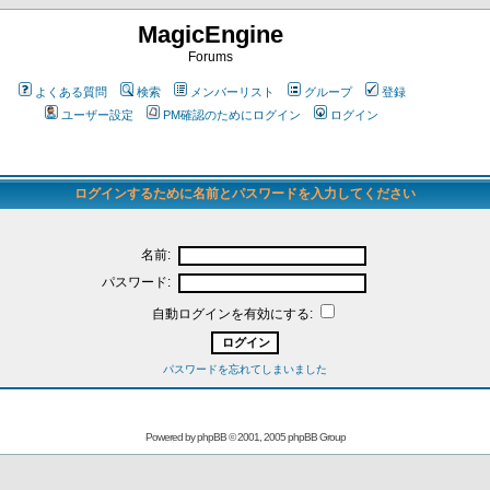
MagicEngine
Forums
よくある質問
検索
メンバーリスト
グループ
登録
ユーザー設定
PM確認のためにログイン
ログイン
ログインするために名前とパスワードを入力してください
名前:
パスワード:
自動ログインを有効にする:
パスワードを忘れてしまいました
Powered by
phpBB
© 2001, 2005 phpBB Group