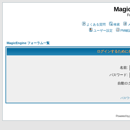
Magi
F
よくある質問
検索
ユーザー設定
PM確
MagicEngine フォーラム一覧
ログインするために
名前:
パスワード:
自動ロ
パスワ
Powered by