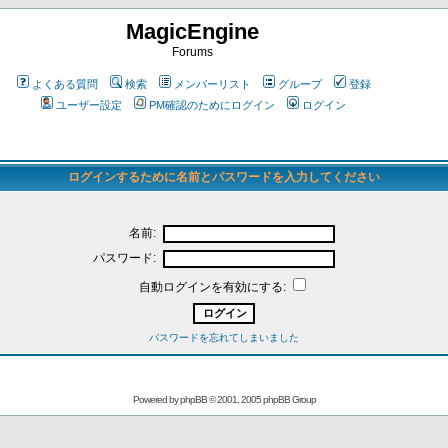
MagicEngine
Forums
よくある質問
検索
メンバーリスト
グループ
登録
ユーザー設定
PM確認のためにログイン
ログイン
ログインするために名前とパスワードを入力してください
名前:
パスワード:
自動ログインを有効にする:
パスワードを忘れてしまいました
Powered by
phpBB
© 2001, 2005 phpBB Group