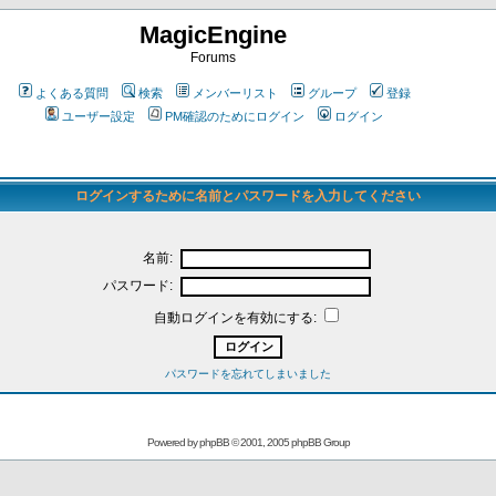
MagicEngine
Forums
よくある質問
検索
メンバーリスト
グループ
登録
ユーザー設定
PM確認のためにログイン
ログイン
ログインするために名前とパスワードを入力してください
名前:
パスワード:
自動ログインを有効にする:
パスワードを忘れてしまいました
Powered by
phpBB
© 2001, 2005 phpBB Group