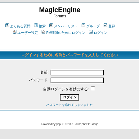
MagicEngine
Forums
よくある質問
検索
メンバーリスト
グループ
登録
ユーザー設定
PM確認のためにログイン
ログイン
ログインするために名前とパスワードを入力してください
名前:
パスワード:
自動ログインを有効にする:
パスワードを忘れてしまいました
Powered by
phpBB
© 2001, 2005 phpBB Group