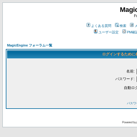
Magi
F
よくある質問
検索
ユーザー設定
PM確
MagicEngine フォーラム一覧
ログインするために
名前:
パスワード:
自動ロ
パスワ
Powered by