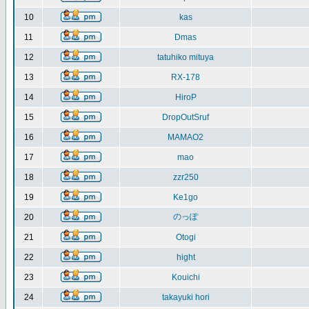
10
kas
11
Dmas
12
tatuhiko mituya
13
RX-178
14
HiroP
15
DropOutSruf
16
MAMAO2
17
mao
18
zzr250
19
Ke1go
のっぽ
20
21
Otogi
22
hight
23
Kouichi
24
takayuki hori