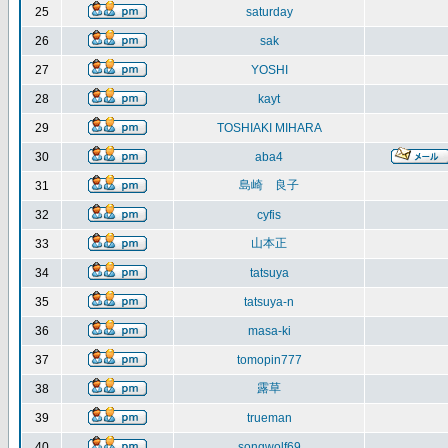
25
saturday
26
sak
27
YOSHI
28
kayt
29
TOSHIAKI MIHARA
30
aba4
島崎 良子
31
32
cyfis
山本正
33
34
tatsuya
35
tatsuya-n
36
masa-ki
37
tomopin777
露草
38
39
trueman
40
songwolf69