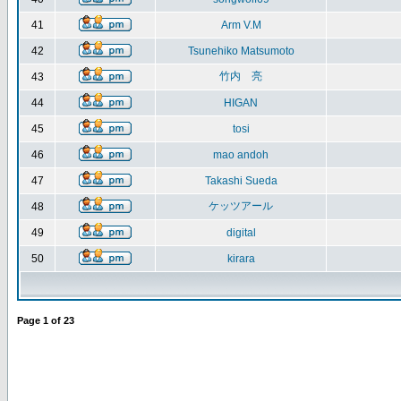
41
Arm V.M
42
Tsunehiko Matsumoto
竹内 亮
43
44
HIGAN
45
tosi
46
mao andoh
47
Takashi Sueda
ケッツアール
48
49
digital
50
kirara
Page
1
of
23