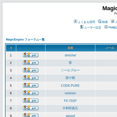
Magi
F
よくある質問
検索
ユーザー設定
PM確
MagicEngine フォーラム一覧
#
名前
メール
1
dmichel
雷
2
ソールブルー
3
団十朗
4
5
CODE:PURE
6
romrom
7
FX-702P
大和田真広
8
9
airport