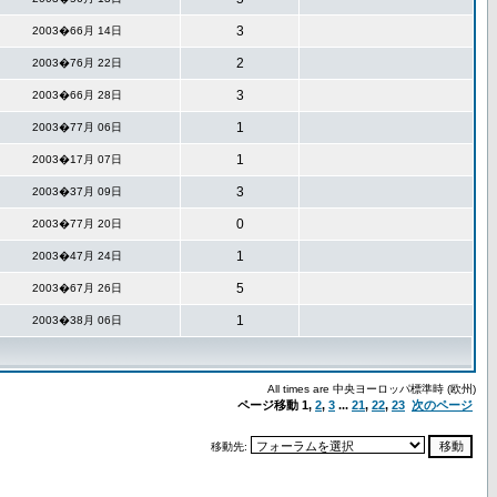
3
2003�66月 14日
2
2003�76月 22日
3
2003�66月 28日
1
2003�77月 06日
1
2003�17月 07日
3
2003�37月 09日
0
2003�77月 20日
1
2003�47月 24日
5
2003�67月 26日
1
2003�38月 06日
All times are 中央ヨーロッパ標準時 (欧州)
ページ移動
1
,
2
,
3
...
21
,
22
,
23
次のページ
移動先: