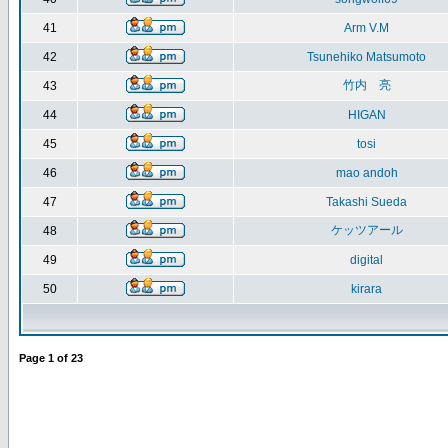
41
Arm V.M
42
Tsunehiko Matsumoto
竹内 亮
43
44
HIGAN
45
tosi
46
mao andoh
47
Takashi Sueda
ケッツアール
48
49
digital
50
kirara
Page
1
of
23