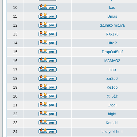
10
kas
11
Dmas
12
tatuhiko mituya
13
RX-178
14
HiroP
15
DropOutSruf
16
MAMAO2
17
mao
18
zzr250
19
Ke1go
のっぽ
20
21
Otogi
22
hight
23
Kouichi
24
takayuki hori