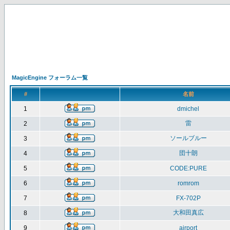
MagicEngine フォーラム一覧
#
名前
1
dmichel
雷
2
ソールブルー
3
団十朗
4
5
CODE:PURE
6
romrom
7
FX-702P
大和田真広
8
9
airport