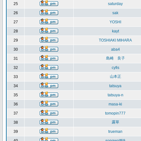
25
saturday
26
sak
27
YOSHI
28
kayt
29
TOSHIAKI MIHARA
30
aba4
島崎 良子
31
32
cyfis
山本正
33
34
tatsuya
35
tatsuya-n
36
masa-ki
37
tomopin777
露草
38
39
trueman
40
songwolf69