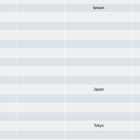
taiwan
Japan
Tokyo