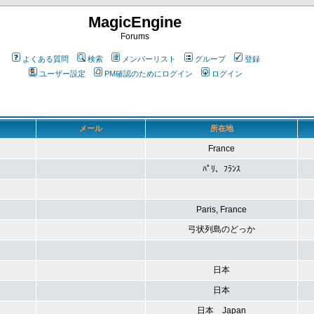
MagicEngine
Forums
よくある質問
検索
メンバーリスト
グループ
登録
ユーザー設定
PM確認のためにログイン
ログイン
メール
所在地
France
ﾊﾟﾘ、ﾌﾗﾝｽ
Paris, France
弓状列島のどっか
日本
日本
日本 Japan