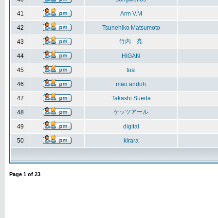
41
Arm V.M
42
Tsunehiko Matsumoto
竹内 亮
43
44
HIGAN
45
tosi
46
mao andoh
47
Takashi Sueda
ケッツアール
48
49
digital
50
kirara
Page
1
of
23