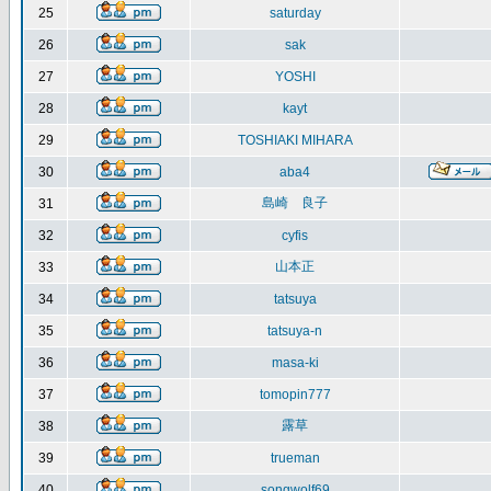
25
saturday
26
sak
27
YOSHI
28
kayt
29
TOSHIAKI MIHARA
30
aba4
島崎 良子
31
32
cyfis
山本正
33
34
tatsuya
35
tatsuya-n
36
masa-ki
37
tomopin777
露草
38
39
trueman
40
songwolf69