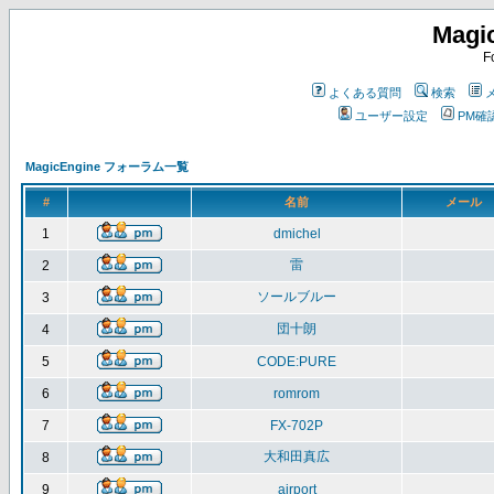
Magi
F
よくある質問
検索
ユーザー設定
PM確
MagicEngine フォーラム一覧
#
名前
メール
1
dmichel
雷
2
ソールブルー
3
団十朗
4
5
CODE:PURE
6
romrom
7
FX-702P
大和田真広
8
9
airport