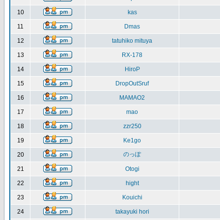
10
kas
11
Dmas
12
tatuhiko mituya
13
RX-178
14
HiroP
15
DropOutSruf
16
MAMAO2
17
mao
18
zzr250
19
Ke1go
のっぽ
20
21
Otogi
22
hight
23
Kouichi
24
takayuki hori