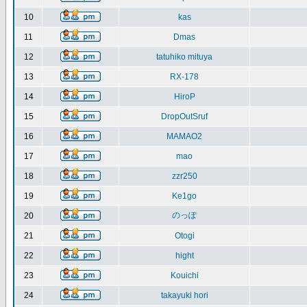
10
kas
11
Dmas
12
tatuhiko mituya
13
RX-178
14
HiroP
15
DropOutSruf
16
MAMAO2
17
mao
18
zzr250
19
Ke1go
のっぽ
20
21
Otogi
22
hight
23
Kouichi
24
takayuki hori