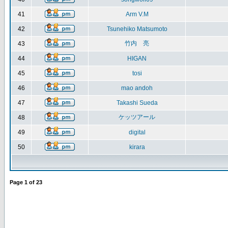
41
Arm V.M
42
Tsunehiko Matsumoto
竹内 亮
43
44
HIGAN
45
tosi
46
mao andoh
47
Takashi Sueda
ケッツアール
48
49
digital
50
kirara
Page
1
of
23