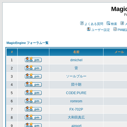
Magi
F
よくある質問
検索
ユーザー設定
PM確
MagicEngine フォーラム一覧
#
名前
メール
1
dmichel
雷
2
ソールブルー
3
団十朗
4
5
CODE:PURE
6
romrom
7
FX-702P
大和田真広
8
9
airport