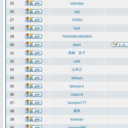
25
saturday
26
sak
27
YOSHI
28
kayt
29
TOSHIAKI MIHARA
30
aba4
島崎 良子
31
32
cyfis
山本正
33
34
tatsuya
35
tatsuya-n
36
masa-ki
37
tomopin777
露草
38
39
trueman
40
songwolf69