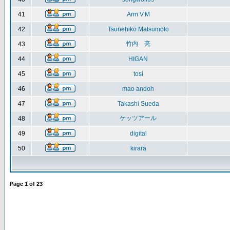
41
Arm V.M
42
Tsunehiko Matsumoto
竹内 亮
43
44
HIGAN
45
tosi
46
mao andoh
47
Takashi Sueda
ケッツアール
48
49
digital
50
kirara
Page
1
of
23