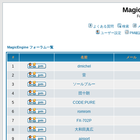
Magi
F
よくある質問
検索
ユーザー設定
PM確
MagicEngine フォーラム一覧
#
名前
メール
1
dmichel
雷
2
ソールブルー
3
団十朗
4
5
CODE:PURE
6
romrom
7
FX-702P
大和田真広
8
9
airport