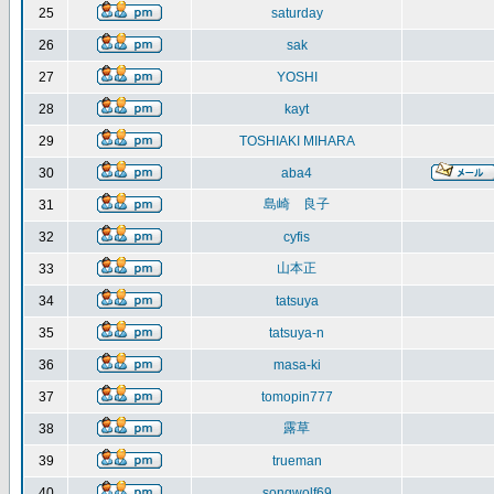
25
saturday
26
sak
27
YOSHI
28
kayt
29
TOSHIAKI MIHARA
30
aba4
島崎 良子
31
32
cyfis
山本正
33
34
tatsuya
35
tatsuya-n
36
masa-ki
37
tomopin777
露草
38
39
trueman
40
songwolf69