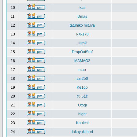
10
kas
11
Dmas
12
tatuhiko mituya
13
RX-178
14
HiroP
15
DropOutSruf
16
MAMAO2
17
mao
18
zzr250
19
Ke1go
のっぽ
20
21
Otogi
22
hight
23
Kouichi
24
takayuki hori