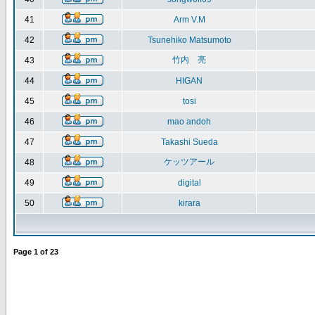
41
Arm V.M
42
Tsunehiko Matsumoto
竹内 亮
43
44
HIGAN
45
tosi
46
mao andoh
47
Takashi Sueda
ケッツアール
48
49
digital
50
kirara
Page
1
of
23