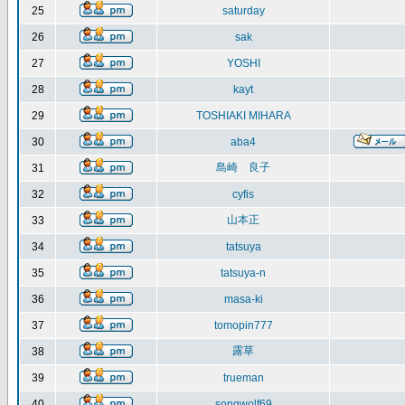
25
saturday
26
sak
27
YOSHI
28
kayt
29
TOSHIAKI MIHARA
30
aba4
島崎 良子
31
32
cyfis
山本正
33
34
tatsuya
35
tatsuya-n
36
masa-ki
37
tomopin777
露草
38
39
trueman
40
songwolf69