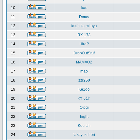
10
kas
11
Dmas
12
tatuhiko mituya
13
RX-178
14
HiroP
15
DropOutSruf
16
MAMAO2
17
mao
18
zzr250
19
Ke1go
のっぽ
20
21
Otogi
22
hight
23
Kouichi
24
takayuki hori