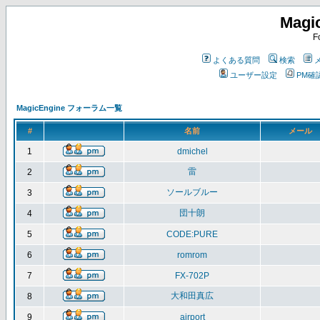
Magi
F
よくある質問
検索
ユーザー設定
PM確
MagicEngine フォーラム一覧
#
名前
メール
1
dmichel
雷
2
ソールブルー
3
団十朗
4
5
CODE:PURE
6
romrom
7
FX-702P
大和田真広
8
9
airport