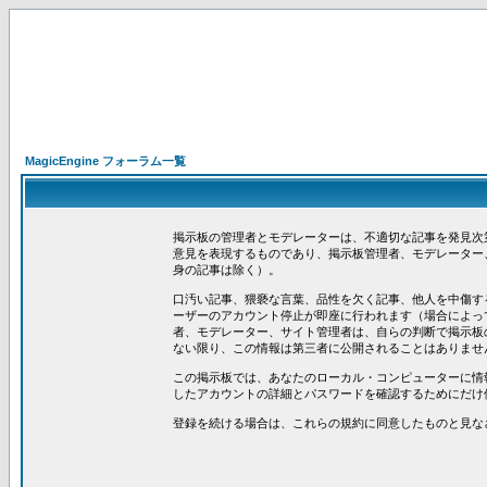
MagicEngine フォーラム一覧
掲示板の管理者とモデレーターは、不適切な記事を発見次
意見を表現するものであり、掲示板管理者、モデレーター
身の記事は除く）。
口汚い記事、猥褻な言葉、品性を欠く記事、他人を中傷す
ーザーのアカウント停止が即座に行われます（場合によっ
者、モデレーター、サイト管理者は、自らの判断で掲示板
ない限り、この情報は第三者に公開されることはありませ
この掲示板では、あなたのローカル・コンピューターに情報
したアカウントの詳細とパスワードを確認するためにだけ
登録を続ける場合は、これらの規約に同意したものと見な