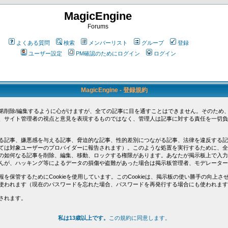
MagicEngine
Forums
よくある質問
検索
メンバーリスト
グループ
登録
ユーザー設定
PM確認のためにログイン
ログイン
MagicEngine - 登録規約
第削除/編集するように心がけますが、全ての記事に目を通すことはできません。そのため
、サイト管理者の視点と意見を表現するものではなく、管理人は記事に対する責任を一切負
る記事、嫌悪感を与える記事、脅迫的な記事、性的差別につながる記事、法律を違反する記
ては対象ユーザーのプロバイダーに報告されます）。このような処置を実行するために、全
の如何なる記事を削除、編集、移動、ロックする権限があります。あなたが掲示板上で入力
んが、ハッキング等によるデータの損傷や盗難があった場合は掲示板管理者、モデレーター
を保管するためにCookieを使用しています。このCookieは、掲示板の使い勝手の向上
使われます（現在のパスワードを忘れた場合、パスワードを再発行する場合にも使われます
されます。
私は13歳以上です。
この規約に同意します。