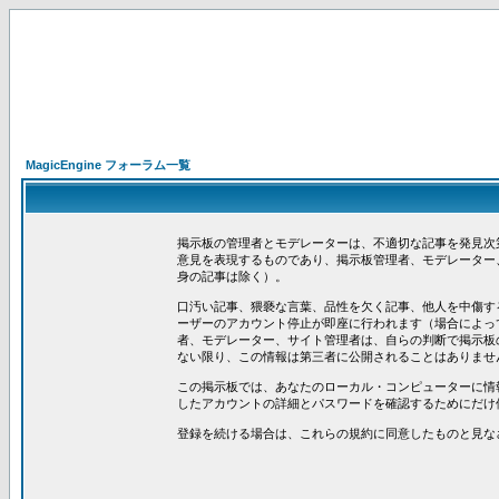
MagicEngine フォーラム一覧
掲示板の管理者とモデレーターは、不適切な記事を発見次
意見を表現するものであり、掲示板管理者、モデレーター
身の記事は除く）。
口汚い記事、猥褻な言葉、品性を欠く記事、他人を中傷す
ーザーのアカウント停止が即座に行われます（場合によっ
者、モデレーター、サイト管理者は、自らの判断で掲示板
ない限り、この情報は第三者に公開されることはありませ
この掲示板では、あなたのローカル・コンピューターに情報
したアカウントの詳細とパスワードを確認するためにだけ
登録を続ける場合は、これらの規約に同意したものと見な