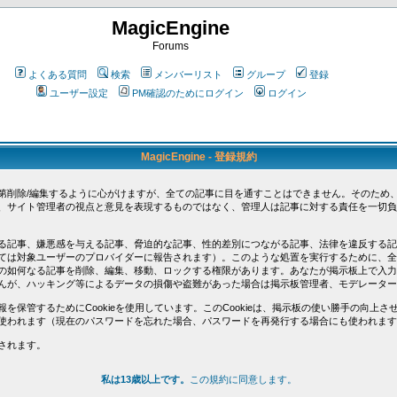
MagicEngine
Forums
よくある質問
検索
メンバーリスト
グループ
登録
ユーザー設定
PM確認のためにログイン
ログイン
MagicEngine - 登録規約
第削除/編集するように心がけますが、全ての記事に目を通すことはできません。そのため
、サイト管理者の視点と意見を表現するものではなく、管理人は記事に対する責任を一切負
る記事、嫌悪感を与える記事、脅迫的な記事、性的差別につながる記事、法律を違反する記
ては対象ユーザーのプロバイダーに報告されます）。このような処置を実行するために、全
の如何なる記事を削除、編集、移動、ロックする権限があります。あなたが掲示板上で入力
んが、ハッキング等によるデータの損傷や盗難があった場合は掲示板管理者、モデレーター
を保管するためにCookieを使用しています。このCookieは、掲示板の使い勝手の向上
使われます（現在のパスワードを忘れた場合、パスワードを再発行する場合にも使われます
されます。
私は13歳以上です。
この規約に同意します。